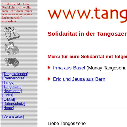
"Und obwohl ich die
Rückkehr nicht wollte -
man kehrt doch immer
wieder zu seiner ersten
Liebe zurück."
aus Volver
Solidarität in der Tangosze
Merci für eure Solidarität mit folg
Irma aus Basel
(Munay Tangoschu
[Tangokalender]
[Partnerbörse]
Eric und Jeusa aus Bern
[Tango]
[Tangocard]
[Newsletter]
[Links]
[E-Mail]
[Datenschutz]
[Home]
[Veranstalter]
Liebe Tangoszene