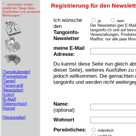
"... und immer wieder
Registrierung für den Newslett
erzählt der Tango diese
Geschichten von zerstörten
Hoffnungen."
Ich wünsche
ja
nein
Der Newsletter (per E-Mail
den
tangoinfo.ch und auf bes
Tangoinfo-
Veranstaltungen, Produkte
Newsletter
Mailflut: nur alle paar Mon
meine E-Mail
Adresse:
Du kannst diese Seite nun gleich a
dieser Seite), weiteres Ausfüllen zu
[Tangokalender]
jedoch willkommen. Die gemachten A
[Partnerbörse]
[Tango]
tangoinfo und
werden nicht weiterg
[Tangocard]
[Newsletter]
[Links]
[E-Mail]
Name:
[Datenschutz]
[Home]
(optional)
[Veranstalter]
Wohnort
Persönliches:
männlich