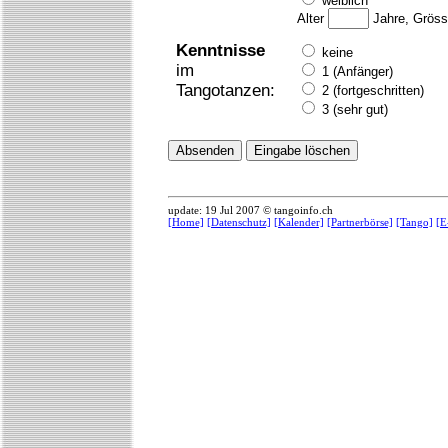
weiblich
Alter
Jahre, Grös
Kenntnisse
keine
im
1 (Anfänger)
Tangotanzen:
2 (fortgeschritten)
3 (sehr gut)
update: 19 Jul 2007 © tangoinfo.ch
[Home]
[Datenschutz]
[Kalender]
[Partnerbörse]
[Tango]
[E