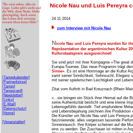
"Du wirst sehen, alles ist
Nicole Nau und Luis Pereyra
Lüge. Liebe gibt's nicht und
die Welt, diese Nutte, bleibt
gleichgültig. Auch wenn
24.11.2014
das Leben dich zerreisst,
erwarte bloss keine Hilfe."
zum Interview mit Nicole Nau
N
icole Nau und Luis Pereyra wurden für ih
Repräsentation der argentinischen Kultur 2
Kulturstaatspreis ausgezeichnet!
Sie sind jetzt mit ihrer Kompagnie «The great 
Europa-Tournee. Das neue Programm trägt den
Sinne»
. Es ist eine Hommage an die Kultur Ar
samt seiner Sinnlichkeit, Sehnsucht, Eleganz 
[Tangokalender]
mit seiner spielerischen Leichtigkeit und Leben
[Partnerbörse]
[Tango]
Zitat vom Auftritt in Bad Kreuznach (Rhein Mai
[Tangocard]
[Newsletter]
«...sie bringen ein Stück ihrer Heimat auf die 
[Links]
seine Authentizität besticht und eine kleine Im
[E-Mail]
Lebensgefühls darstellt. Tief empfundene Mela
[Datenschutz]
und Lebensbejahung zeichnen ihre Produktion 
[Home]
Die Künstler um Nicole Nau und Luis Pereyra p
faszinierende, alles vergessen lassende Perfo
[Veranstalter]
Sinnenrausch. Ihre Körper scheinen auf die Musi
eins zu werden. Der Zuschauer ist mitten in Ar