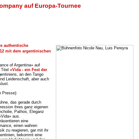
 company auf Europa-Tournee
re authentische
012 mit dem argentinischen
dance of Argentina» auf
 Titel
«Vida - ein Fest der
gentiniens, an den Tango
und Leidenschaft, aber auch
slust.
n Presse):
Bühne, das gerade durch
pression ihres ganz eigenen
ncholie, Pathos, Eleganz
«Vida» aus.
räsentieren eine
rmance, einen wahren
k zu reagieren, gar mit ihr
gentinien, bekommt eine